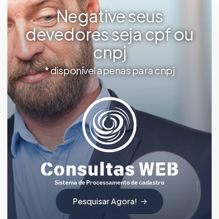
Negative seus
devedores seja cpf ou
cnpj
* disponível apenas para cnpj
Pesquisar Agora!