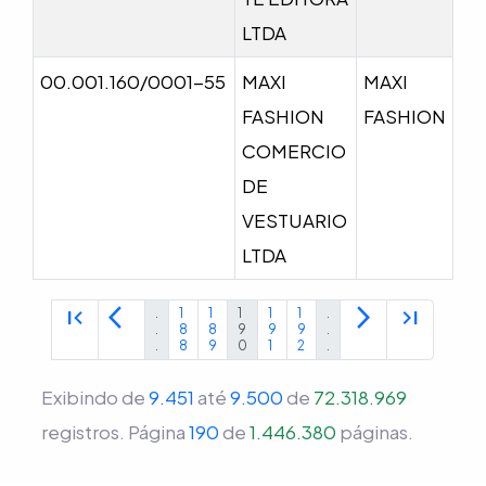
LTDA
00.001.160/0001-55
MAXI
MAXI
FASHION
FASHION
COMERCIO
DE
VESTUARIO
LTDA
first_page
arrow_back_ios
arrow_forward_ios
last_page
.
1
1
1
1
1
.
.
8
8
9
9
9
.
.
8
9
0
1
2
.
Exibindo de
9.451
até
9.500
de
72.318.969
registros.
Página
190
de
1.446.380
páginas.