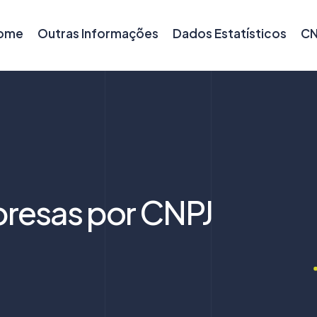
ome
Outras Informações
Dados Estatísticos
CN
resas por CNPJ