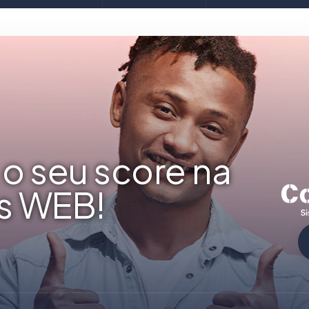
o seu score na
s WEB!