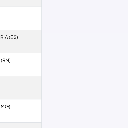
RIA (ES)
 (RN)
(MG)