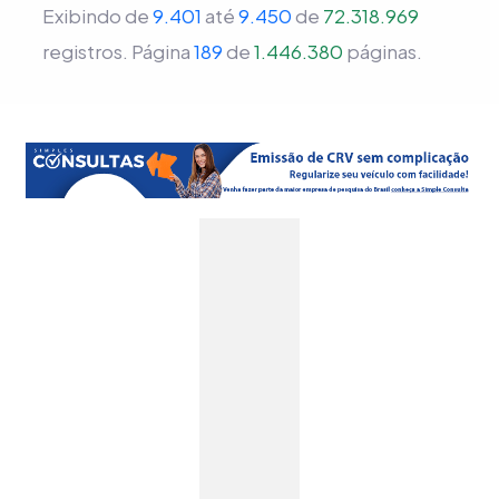
Exibindo de
9.401
até
9.450
de
72.318.969
registros.
Página
189
de
1.446.380
páginas.