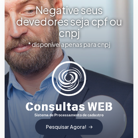
Negative seus
devedores seja cpf ou
cnpj
* disponível apenas para cnpj
Pesquisar Agora!