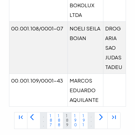
BOKOLUX
LTDA
00.001.108/0001-07
NOELI SEILA
DROG
BOIAN
ARIA
SAO
JUDAS
TADEU
00.001.109/0001-43
MARCOS
EDUARDO
AQUILANTE
first_page
arrow_back_ios
arrow_forward_ios
last_page
.
1
1
1
1
1
.
.
8
8
8
9
9
.
.
7
8
9
0
1
.