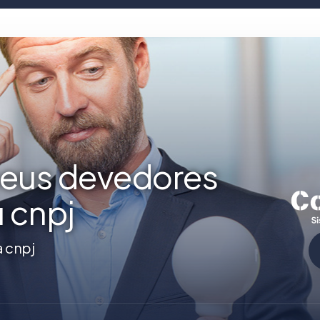
seus devedores
u cnpj
a cnpj