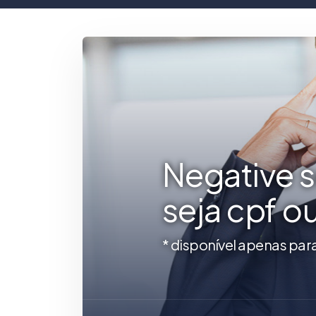
Negative 
seja cpf o
* disponível apenas par