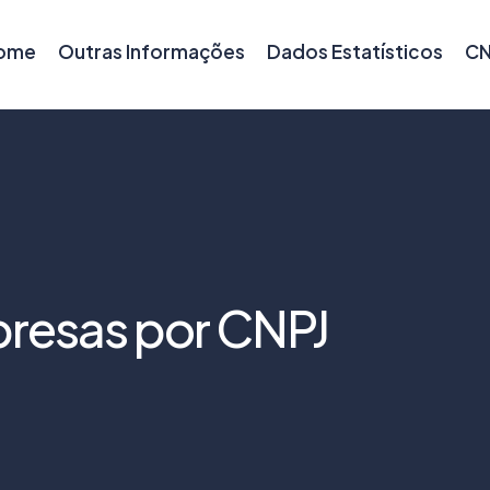
ome
Outras Informações
Dados Estatísticos
CN
resas por CNPJ