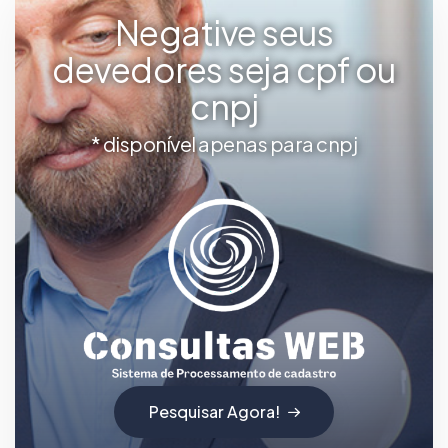
Negative seus
devedores seja cpf ou
cnpj
* disponível apenas para cnpj
Pesquisar Agora!