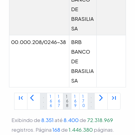
DE
BRASILIA
SA
00.000.208/0246-38
BRB
BANCO
DE
BRASILIA
SA
first_page
arrow_back_ios
arrow_forward_ios
last_page
.
1
1
1
1
1
.
.
6
6
6
6
7
.
.
6
7
8
9
0
.
Exibindo de
8.351
até
8.400
de
72.318.969
registros.
Página
168
de
1.446.380
páginas.