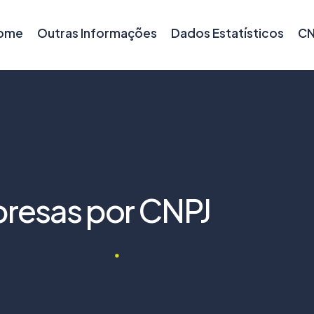
ome
Outras Informações
Dados Estatísticos
CN
resas por CNPJ