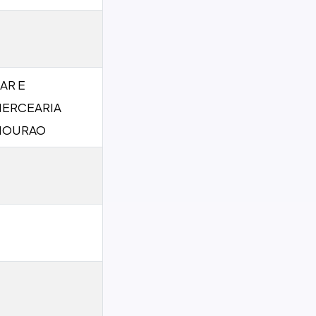
AR E
ERCEARIA
MOURAO