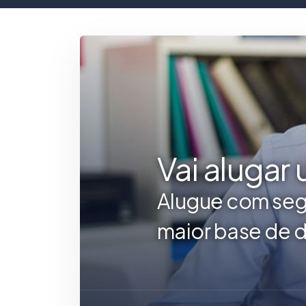
Vai alugar
Alugue com seg
maior base de d