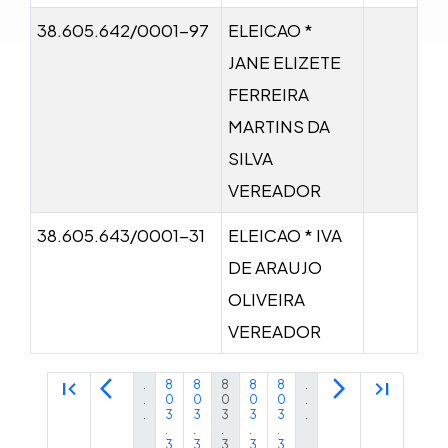
38.605.642/0001-97
ELEICAO *
JANE ELIZETE
FERREIRA
MARTINS DA
SILVA
VEREADOR
38.605.643/0001-31
ELEICAO * IVA
DE ARAUJO
OLIVEIRA
VEREADOR
first_page
arrow_back_ios
arrow_forward_ios
last_page
.
8
8
8
8
8
.
.
0
0
0
0
0
.
.
3
3
3
3
3
.
.
.
.
.
.
3
3
3
3
3