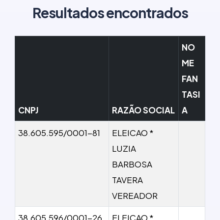
Resultados encontrados
NO
ME
FAN
TASI
CNPJ
RAZÃO SOCIAL
A
38.605.595/0001-81
ELEICAO *
LUZIA
BARBOSA
TAVERA
VEREADOR
38.605.596/0001-26
ELEICAO *