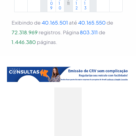
0
1
11
1
1
9
0
2
3
Exibindo de
40.165.501
até
40.165.550
de
72.318.969
registros.
Página
803.311
de
1.446.380
páginas.