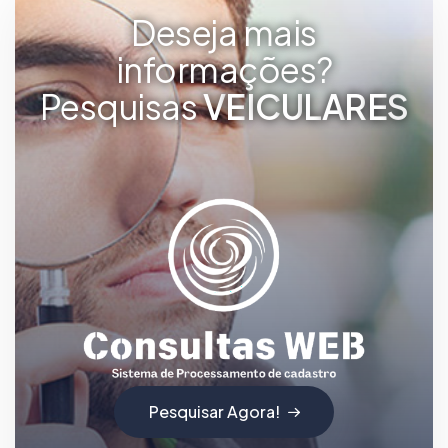
Deseja mais
informações?
Pesquisas
V
E
I
C
U
L
A
R
E
S
Pesquisar Agora!