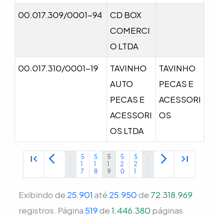
00.017.309/0001-94
CD BOX
COMERCI
O LTDA
00.017.310/0001-19
TAVINHO
TAVINHO
AUTO
PECAS E
PECAS E
ACESSORI
ACESSORI
OS
OS LTDA
first_page
arrow_back_ios
arrow_forward_ios
last_page
.
5
5
5
5
5
.
.
1
1
1
2
2
.
.
7
8
9
0
1
.
Exibindo de
25.901
até
25.950
de
72.318.969
registros.
Página
519
de
1.446.380
páginas.