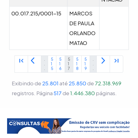
00.017.215/0001-15
MARCOS
DE PAULA
ORLANDO
MATAO
first_page
arrow_back_ios
arrow_forward_ios
last_page
.
5
5
5
5
5
.
.
1
1
1
1
1
.
.
5
6
7
8
9
.
Exibindo de
25.801
até
25.850
de
72.318.969
registros.
Página
517
de
1.446.380
páginas.