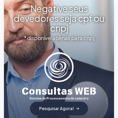
Negative seus
devedores seja cpf ou
cnpj
* disponível apenas para cnpj
Pesquisar Agora!