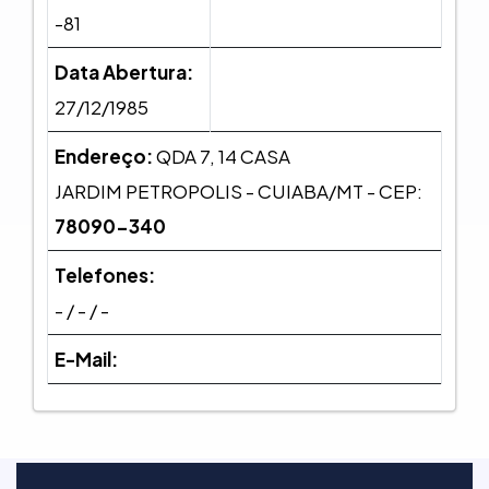
-81
Data Abertura:
27/12/1985
Endereço:
QDA 7, 14 CASA
JARDIM PETROPOLIS - CUIABA/MT - CEP:
78090-340
Telefones:
- / - / -
E-Mail: