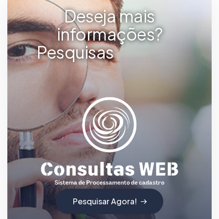
Deseja mais
informações?
Pesquisas
V
E
I
C
U
L
A
R
E
S
Pesquisar Agora!