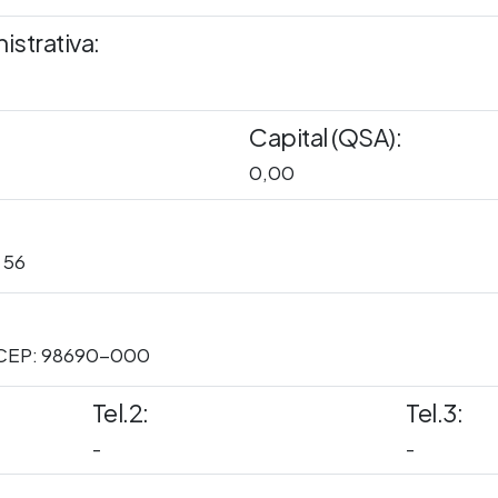
istrativa:
Capital (QSA):
0,00
 56
 CEP: 98690-000
Tel.2:
Tel.3:
-
-