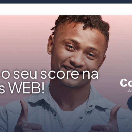
o seu score na
s WEB!