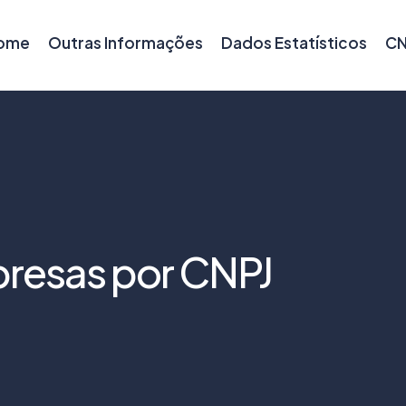
ome
Outras Informações
Dados Estatísticos
CN
resas por CNPJ