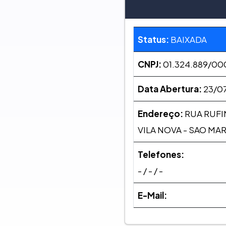
Status:
BAIXADA
CNPJ:
01.324.889/00
Data Abertura:
23/07
Endereço:
RUA RUFI
VILA NOVA - SAO MA
Telefones:
- / - / -
E-Mail: