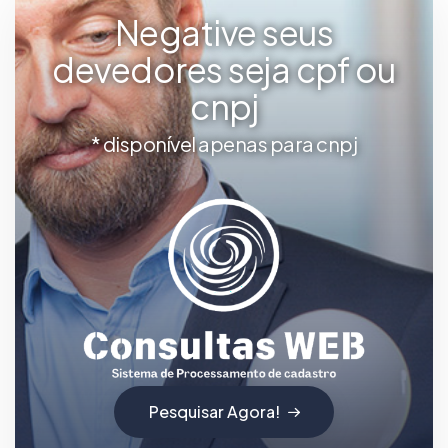
Negative seus
devedores seja cpf ou
cnpj
* disponível apenas para cnpj
Pesquisar Agora!