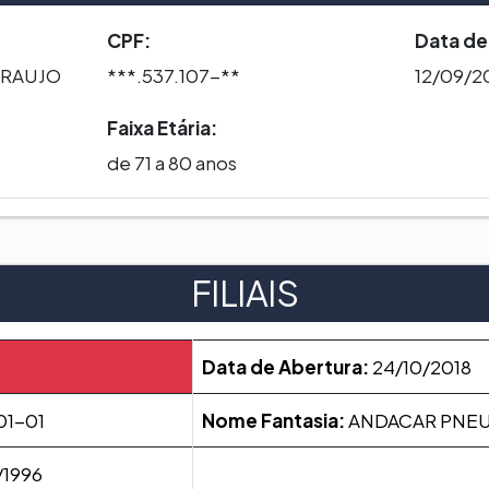
CPF:
Data de
ARAUJO
***.537.107-**
12/09/2
Faixa Etária:
de 71 a 80 anos
FILIAIS
Data de Abertura:
24/10/2018
01-01
Nome Fantasia:
ANDACAR PNE
/1996