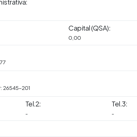
istrativa:
Capital (QSA):
0,00
77
P: 26545-201
Tel.2:
Tel.3:
-
-