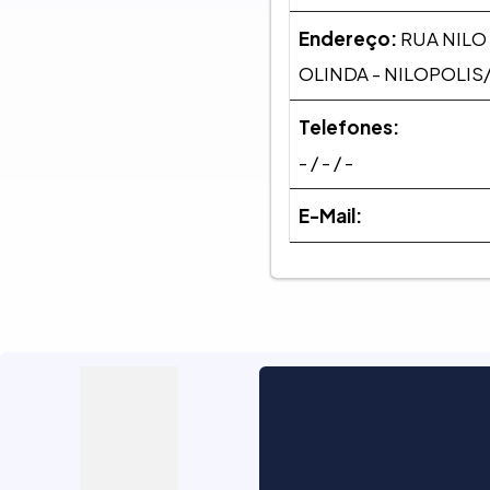
Endereço:
RUA NILO
OLINDA - NILOPOLIS/
Telefones:
- / - / -
E-Mail: