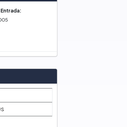
 Entrada:
005
US