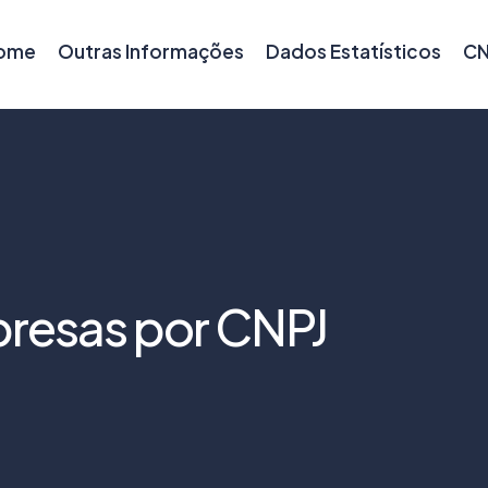
ome
Outras Informações
Dados Estatísticos
CN
resas por CNPJ