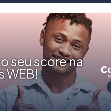
o seu score na
s WEB!