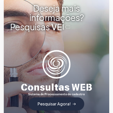
Deseja mais
informações?
Pesquisas
V
E
I
C
U
L
A
R
E
S
Pesquisar Agora!