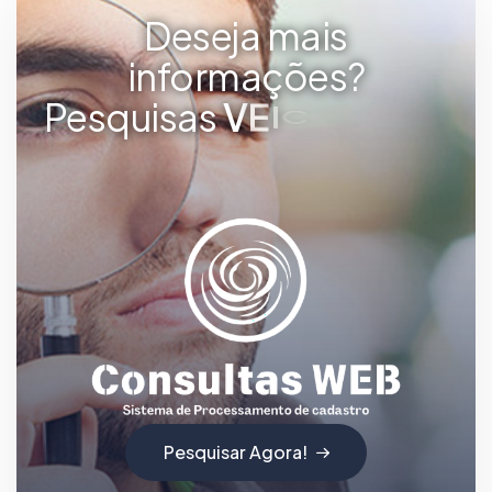
Deseja mais
informações?
Pesquisas
V
E
I
C
U
L
A
R
E
S
Pesquisar Agora!