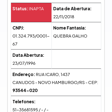
Status:
INAPTA
Data de Abertura:
22/11/2018
CNPJ:
Nome Fantasia:
01.324.793/0001-
QUEBRA GALHO
67
Data Abertura:
23/07/1996
Endereço:
RUA ICARO, 1437
CANUDOS - NOVO HAMBURGO/RS - CEP:
93544-020
Telefones:
51-35681595 / - / -