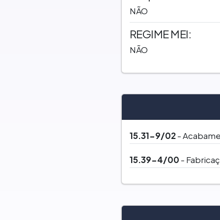
NÃO
REGIME MEI:
NÃO
15.31-9/02
- Acabamen
15.39-4/00
- Fabrica