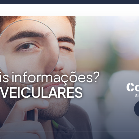
is informações?
V
E
I
C
U
L
A
R
E
S