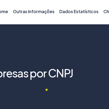
ome
Outras Informações
Dados Estatísticos
CN
resas por CNPJ