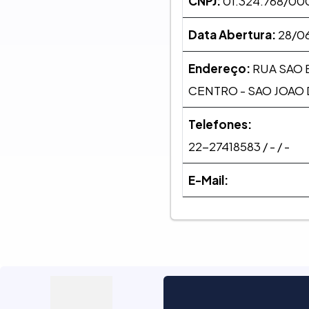
CNPJ:
01.324.768/00
Data Abertura:
28/06
Endereço:
RUA SAO 
CENTRO - SAO JOAO 
Telefones:
22-27418583 / - / -
E-Mail: