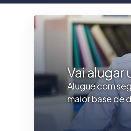
Vai alugar
Alugue com seg
maior base de d