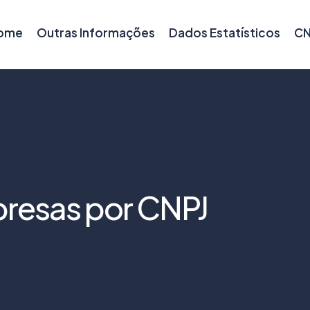
ome
Outras Informações
Dados Estatísticos
CN
resas por CNPJ