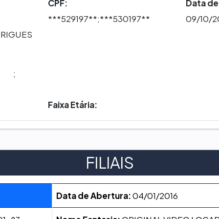
CPF:
Data de
***529197**;***530197**
09/10/2
DRIGUES
;
Faixa Etária:
FILIAIS
Data de Abertura:
04/01/2016