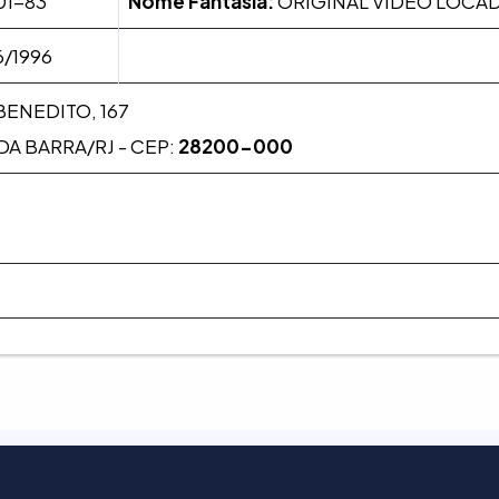
01-83
Nome Fantasia:
ORIGINAL VIDEO LOCA
/1996
BENEDITO, 167
DA BARRA/RJ - CEP:
28200-000