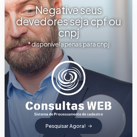
Negative seus
devedores seja cpf ou
cnpj
* disponível apenas para cnpj
Pesquisar Agora!