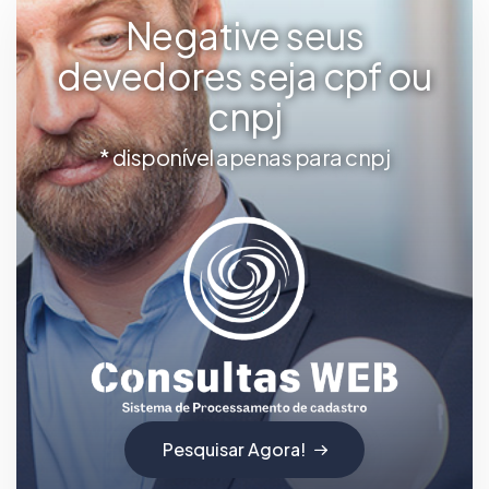
Negative seus
devedores seja cpf ou
cnpj
* disponível apenas para cnpj
Pesquisar Agora!