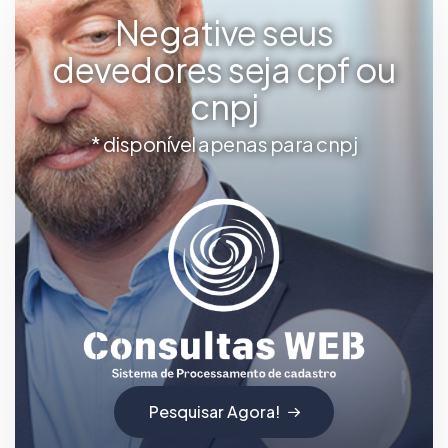
Negative seus
devedores seja cpf ou
cnpj
* disponível apenas para cnpj
Pesquisar Agora!