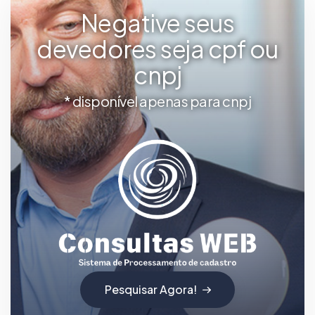
Negative seus
devedores seja cpf ou
cnpj
* disponível apenas para cnpj
Pesquisar Agora!