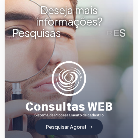
Deseja mais
informações?
Pesquisas
d
e
C
P
F
Pesquisar Agora!