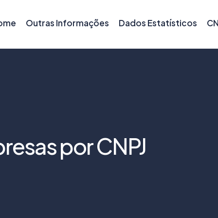
ome
Outras Informações
Dados Estatísticos
CN
resas por CNPJ