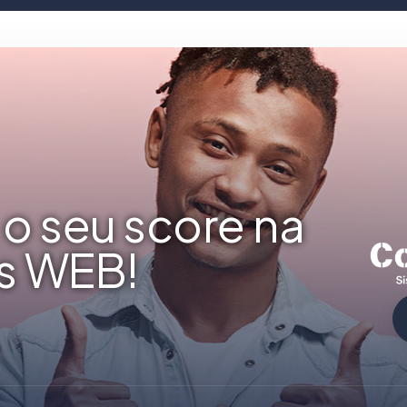
o seu score na
s WEB!