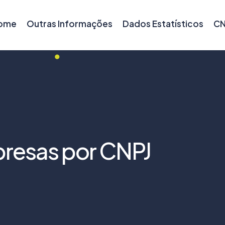
ome
Outras Informações
Dados Estatísticos
CN
resas por CNPJ