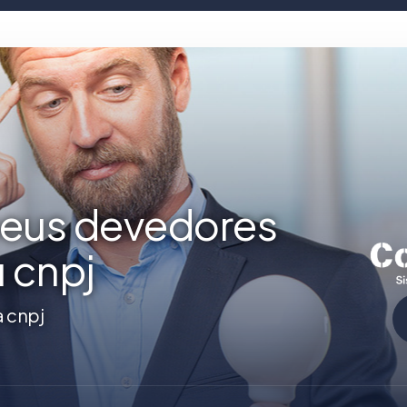
seus devedores
u cnpj
a cnpj