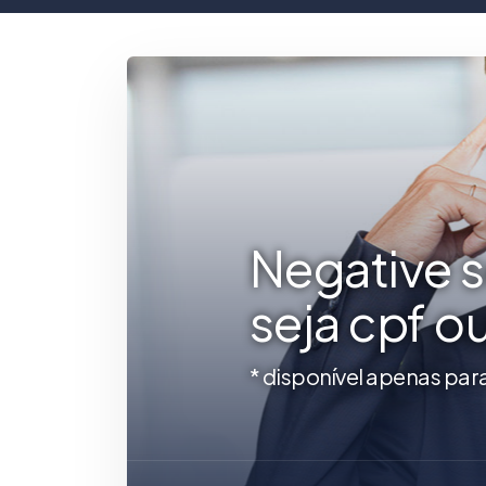
Negative 
seja cpf o
* disponível apenas par