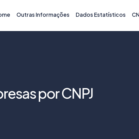
ome
Outras Informações
Dados Estatísticos
CN
resas por CNPJ