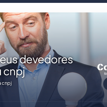
seus devedores
u cnpj
a cnpj