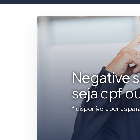
Negative 
seja cpf o
* disponível apenas par