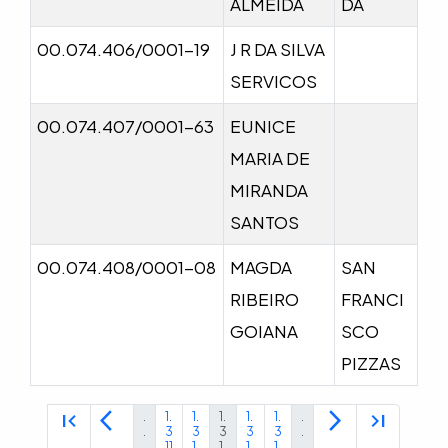
ALMEIDA
DA
00.074.406/0001-19
J R DA SILVA
SERVICOS
00.074.407/0001-63
EUNICE
MARIA DE
MIRANDA
SANTOS
00.074.408/0001-08
MAGDA
SAN
RIBEIRO
FRANCI
GOIANA
SCO
PIZZAS
first_page
arrow_back_ios
arrow_forward_ios
last_page
.
1.
1.
1.
1.
1.
.
.
3
3
3
3
3
.
.
11
1
1
1
1
.