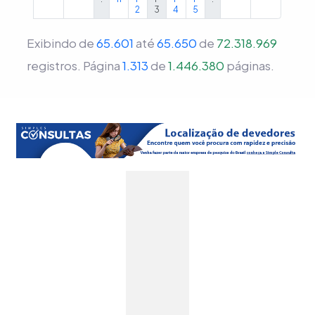
2
3
4
5
Exibindo de
65.601
até
65.650
de
72.318.969
registros.
Página
1.313
de
1.446.380
páginas.