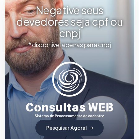
Negative seus
devedores seja cpf ou
cnpj
* disponível apenas para cnpj
Pesquisar Agora!