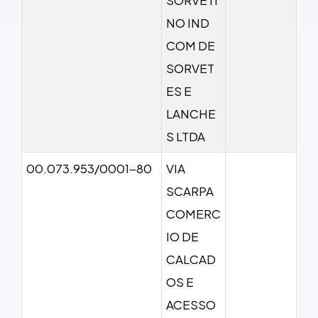
NO IND
COM DE
SORVET
ES E
LANCHE
S LTDA
00.073.953/0001-80
VIA
SCARPA
COMERC
IO DE
CALCAD
OS E
ACESSO