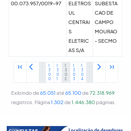
00.073.957/0019-97
ELETROS
SUBESTA
UL
CAO DE
CENTRAI
CAMPO
S
MOURAO
ELETRIC
- SECMO
AS S/A
first_page
arrow_back_ios
arrow_forward_ios
last_page
.
1.
1.
1.
1.
1.
.
.
3
3
3
3
3
.
.
0
0
0
0
0
.
0
1
2
3
4
Exibindo de
65.051
até
65.100
de
72.318.969
registros.
Página
1.302
de
1.446.380
páginas.