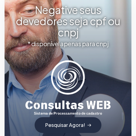
Negative seus
devedores seja cpf ou
cnpj
* disponível apenas para cnpj
Pesquisar Agora!