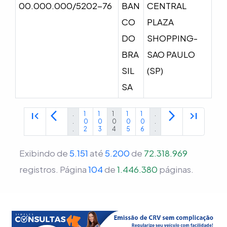
00.000.000/5202-76
BAN
CENTRAL
CO
PLAZA
DO
SHOPPING-
BRA
SAO PAULO
SIL
(SP)
SA
first_page
arrow_back_ios
arrow_forward_ios
last_page
.
1
1
1
1
1
.
.
0
0
0
0
0
.
.
2
3
4
5
6
.
Exibindo de
5.151
até
5.200
de
72.318.969
registros.
Página
104
de
1.446.380
páginas.