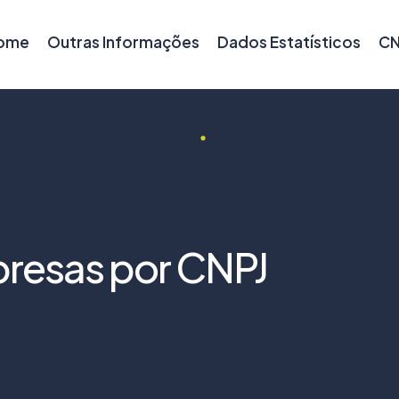
ome
Outras Informações
Dados Estatísticos
CN
resas por CNPJ