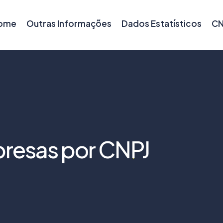
ome
Outras Informações
Dados Estatísticos
CN
resas por CNPJ