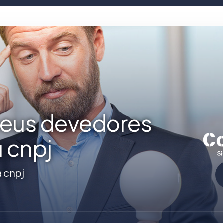
seus devedores
u cnpj
a cnpj