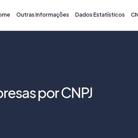
ome
Outras Informações
Dados Estatísticos
CN
resas por CNPJ