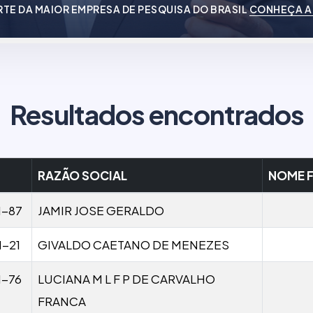
RTE DA MAIOR EMPRESA DE PESQUISA DO BRASIL
CONHEÇA A
Resultados encontrados
RAZÃO SOCIAL
NOME F
1-87
JAMIR JOSE GERALDO
1-21
GIVALDO CAETANO DE MENEZES
1-76
LUCIANA M L F P DE CARVALHO
FRANCA