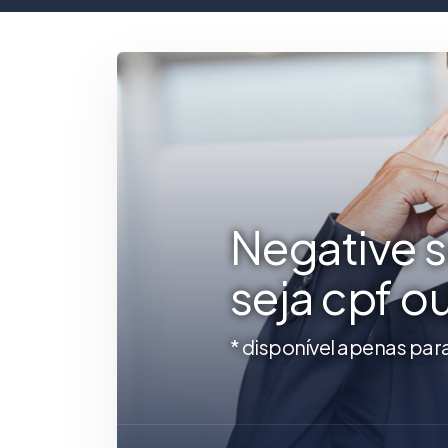
Negative 
seja cpf o
* disponível apenas par