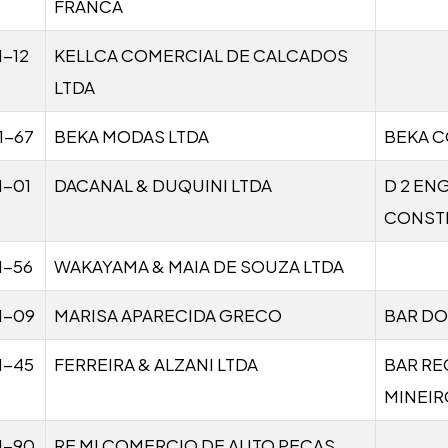
FRANCA
1-12
KELLCA COMERCIAL DE CALCADOS
LTDA
1-67
BEKA MODAS LTDA
BEKA 
1-01
DACANAL & DUQUINI LTDA
D 2 EN
CONST
1-56
WAKAYAMA & MAIA DE SOUZA LTDA
1-09
MARISA APARECIDA GRECO
BAR DO
1-45
FERREIRA & ALZANI LTDA
BAR RE
MINEIR
1-90
RE MI COMERCIO DE AUTO PECAS