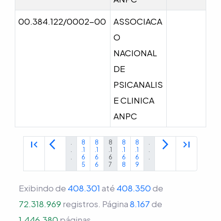
00.384.122/0002-00
ASSOCIACA
O
NACIONAL
DE
PSICANALIS
E CLINICA
ANPC
first_page
arrow_back_ios
arrow_forward_ios
last_page
.
8
8
8
8
8
.
.
.1
.1
.1
.1
.1
.
.
6
6
6
6
6
.
5
6
7
8
9
Exibindo de
408.301
até
408.350
de
72.318.969
registros.
Página
8.167
de
1.446.380
páginas.