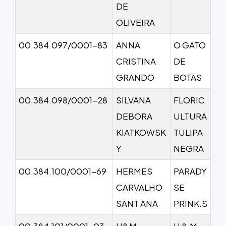
DE
OLIVEIRA
00.384.097/0001-83
ANNA
O GATO
CRISTINA
DE
GRANDO
BOTAS
00.384.098/0001-28
SILVANA
FLORIC
DEBORA
ULTURA
KIATKOWSK
TULIPA
Y
NEGRA
00.384.100/0001-69
HERMES
PARADY
CARVALHO
SE
SANT ANA
PRINK.S
00.384.101/0001-03
H&M
H & M