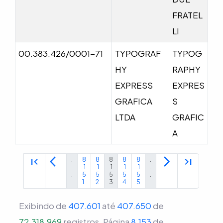
FRATEL
LI
00.383.426/0001-71
TYPOGRAF
TYPOG
HY
RAPHY
EXPRESS
EXPRES
GRAFICA
S
LTDA
GRAFIC
A
first_page
arrow_back_ios
arrow_forward_ios
last_page
.
8
8
8
8
8
.
.
.1
.1
.1
.1
.1
.
.
5
5
5
5
5
.
1
2
3
4
5
Exibindo de
407.601
até
407.650
de
72.318.969
registros.
Página
8.153
de