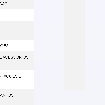
CAO
COES
E ACESSORIOS
S
NTACOES E
SANTOS