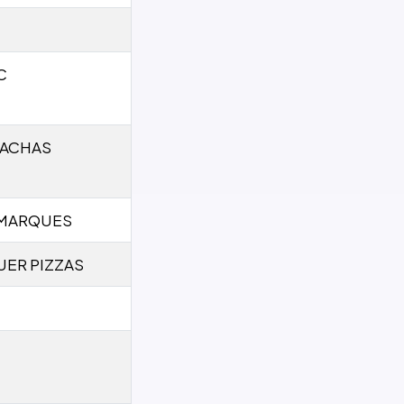
C
RACHAS
 MARQUES
UER PIZZAS