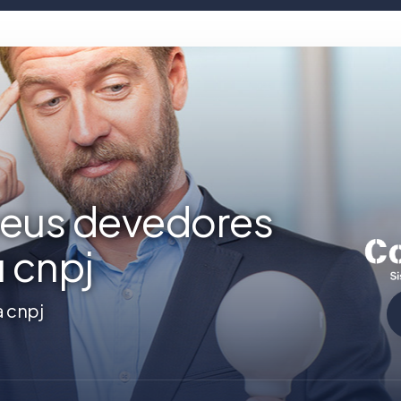
seus devedores
u cnpj
a cnpj