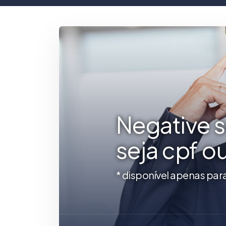
Negative 
seja cpf o
* disponível apenas par