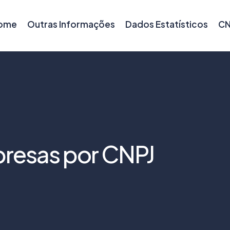
ome
Outras Informações
Dados Estatísticos
CN
resas por CNPJ