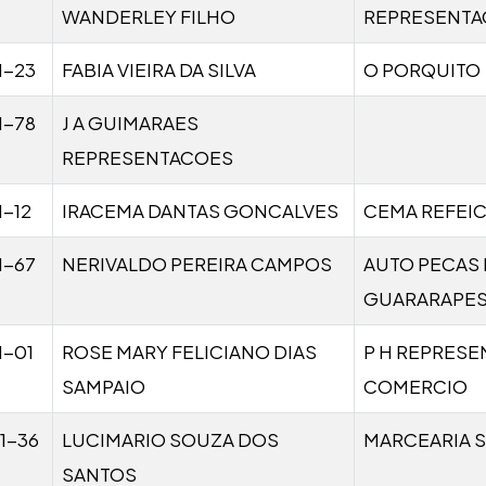
WANDERLEY FILHO
REPRESENTA
1-23
FABIA VIEIRA DA SILVA
O PORQUITO
1-78
J A GUIMARAES
REPRESENTACOES
1-12
IRACEMA DANTAS GONCALVES
CEMA REFEI
1-67
NERIVALDO PEREIRA CAMPOS
AUTO PECAS 
GUARARAPE
1-01
ROSE MARY FELICIANO DIAS
P H REPRESE
SAMPAIO
COMERCIO
1-36
LUCIMARIO SOUZA DOS
MARCEARIA 
SANTOS