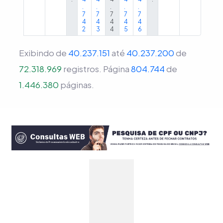
.
.
.
.
.
7
7
7
7
7
4
4
4
4
4
2
3
4
5
6
Exibindo de
40.237.151
até
40.237.200
de
72.318.969
registros.
Página
804.744
de
1.446.380
páginas.