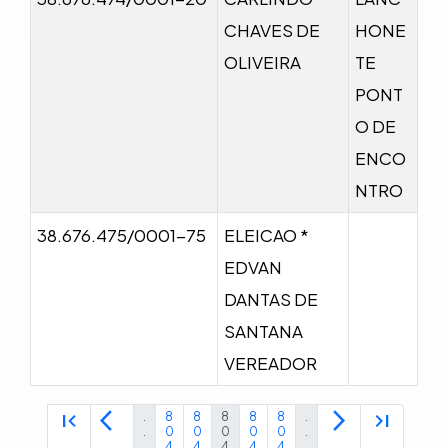
CHAVES DE
HONE
OLIVEIRA
TE
PONT
O DE
ENCO
NTRO
38.676.475/0001-75
ELEICAO *
EDVAN
DANTAS DE
SANTANA
VEREADOR
first_page
arrow_back_ios
arrow_forward_ios
last_page
.
8
8
8
8
8
.
.
0
0
0
0
0
.
.
4
4
4
4
4
.