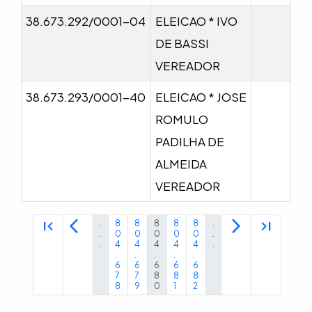
38.673.292/0001-04
ELEICAO * IVO
DE BASSI
VEREADOR
38.673.293/0001-40
ELEICAO * JOSE
ROMULO
PADILHA DE
ALMEIDA
VEREADOR
first_page
arrow_back_ios
arrow_forward_ios
last_page
.
8
8
8
8
8
.
.
0
0
0
0
0
.
.
4
4
4
4
4
.
.
.
.
.
.
6
6
6
6
6
7
7
8
8
8
8
9
0
1
2