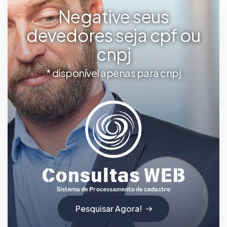
Negative seus
devedores seja cpf ou
cnpj
* disponível apenas para cnpj
Pesquisar Agora!