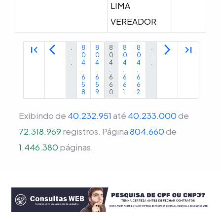
LIMA
VEREADOR
first_page
arrow_back_ios
arrow_forward_ios
last_page
.
8
8
8
8
8
.
.
0
0
0
0
0
.
.
4
4
4
4
4
.
.
.
.
.
.
6
6
6
6
6
5
5
6
6
6
8
9
0
1
2
Exibindo de
40.232.951
até
40.233.000
de
72.318.969
registros.
Página
804.660
de
1.446.380
páginas.