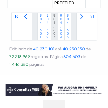
PREFEITO
first_page
arrow_back_ios
arrow_forward_ios
last_page
.
8
8
8
8
8
.
.
0
0
0
0
0
.
.
4
4
4
4
4
.
.
.
.
.
.
6
6
6
6
6
0
0
0
0
0
1
2
3
4
5
Exibindo de
40.230.101
até
40.230.150
de
72.318.969
registros.
Página
804.603
de
1.446.380
páginas.