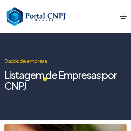
Dados de empresa
Listagem de Empresas por
CNPJ