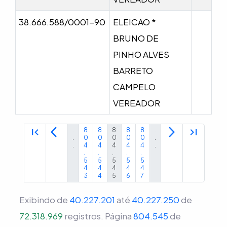
38.666.588/0001-90
ELEICAO *
BRUNO DE
PINHO ALVES
BARRETO
CAMPELO
VEREADOR
first_page
arrow_back_ios
arrow_forward_ios
last_page
.
8
8
8
8
8
.
.
0
0
0
0
0
.
.
4
4
4
4
4
.
.
.
.
.
.
5
5
5
5
5
4
4
4
4
4
3
4
5
6
7
Exibindo de
40.227.201
até
40.227.250
de
72.318.969
registros.
Página
804.545
de