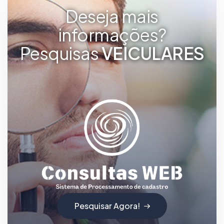
Deseja mais
informações?
Pesquisas
V
E
I
C
U
L
A
R
E
S
Pesquisar Agora!