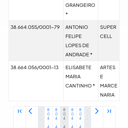
GRANGEIRO
*
38.664.055/0001-79
ANTONIO
SUPER
FELIPE
CELL
LOPES DE
ANDRADE *
38.664.056/0001-13
ELISABETE
ARTES
MARIA
E
CANTINHO *
MARCE
NARIA
first_page
arrow_back_ios
arrow_forward_ios
last_page
.
8
8
8
8
8
.
.
0
0
0
0
0
.
.
4
4
4
4
4
.
.
.
.
.
.
4
4
4
4
4