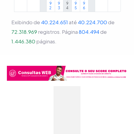
9
9
9
9
9
2
3
4
5
6
Exibindo de
40.224.651
até
40.224.700
de
72.318.969
registros.
Página
804.494
de
1.446.380
páginas.