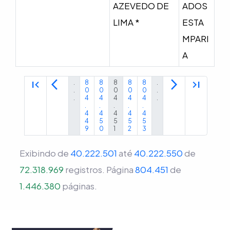
AZEVEDO DE
ADOS
LIMA *
ESTA
MPARI
A
first_page
arrow_back_ios
arrow_forward_ios
last_page
.
8
8
8
8
8
.
.
0
0
0
0
0
.
.
4
4
4
4
4
.
.
.
.
.
.
4
4
4
4
4
4
5
5
5
5
9
0
1
2
3
Exibindo de
40.222.501
até
40.222.550
de
72.318.969
registros.
Página
804.451
de
1.446.380
páginas.