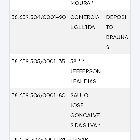
MOURA *
38.659.504/0001-90
COMERCIA
DEPOSI
L GL LTDA
TO
BRAUNA
S
38.659.505/0001-35
38.*.*
JEFFERSON
LEAL DIAS
38.659.506/0001-80
SAULO
JOSE
GONCALVE
S DA SILVA *
38.659.507/0001-24
CESAR