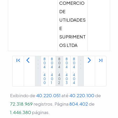
COMERCIO
DE
UTILIDADES
E
SUPRIMENT
OS LTDA
first_page
arrow_back_ios
arrow_forward_ios
last_page
.
8
8
8
8
8
.
.
0
0
0
0
0
.
.
4
4
4
4
4
.
.
.
.
.
.
4
4
4
4
4
0
0
0
0
0
0
1
2
3
4
Exibindo de
40.220.051
até
40.220.100
de
72.318.969
registros.
Página
804.402
de
1.446.380
páginas.