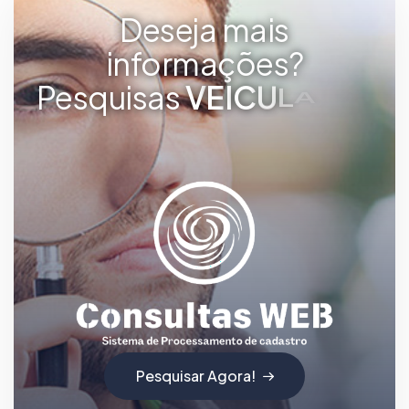
Deseja mais
informações?
Pesquisas
V
E
I
C
U
L
A
R
E
S
Pesquisar Agora!