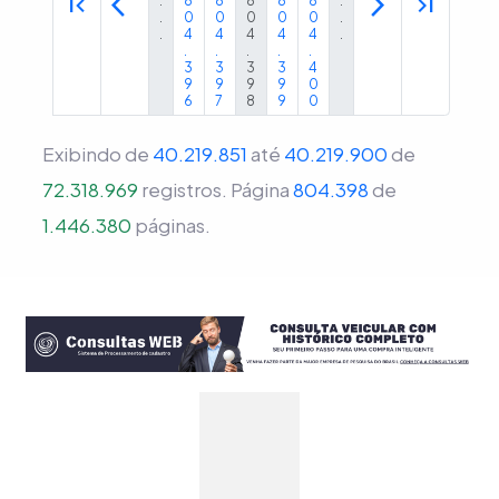
first_page
arrow_back_ios
arrow_forward_ios
last_page
.
8
8
8
8
8
.
.
0
0
0
0
0
.
.
4
4
4
4
4
.
.
.
.
.
.
3
3
3
3
4
9
9
9
9
0
6
7
8
9
0
Exibindo de
40.219.851
até
40.219.900
de
72.318.969
registros.
Página
804.398
de
1.446.380
páginas.