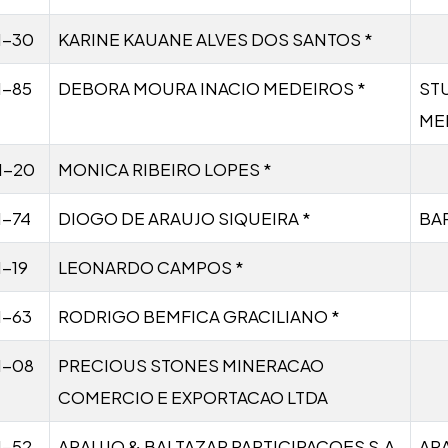
1-30
KARINE KAUANE ALVES DOS SANTOS *
1-85
DEBORA MOURA INACIO MEDEIROS *
ST
ME
1-20
MONICA RIBEIRO LOPES *
1-74
DIOGO DE ARAUJO SIQUEIRA *
BA
1-19
LEONARDO CAMPOS *
1-63
RODRIGO BEMFICA GRACILIANO *
1-08
PRECIOUS STONES MINERACAO
COMERCIO E EXPORTACAO LTDA
1-52
ARAUJO & BALTAZAR PARTICIPACOES S.A
AR