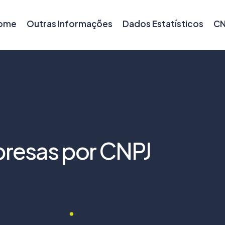
ome
Outras Informações
Dados Estatísticos
CN
resas por CNPJ