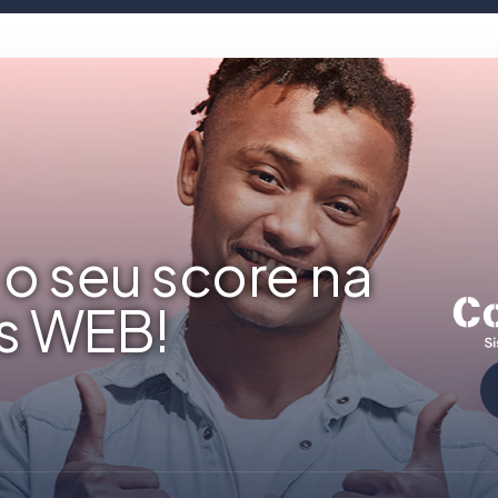
o seu score na
s WEB!