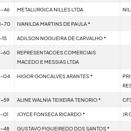
1-46
METALURGICA NILLES LTDA
NIL
1-70
IVANILDA MARTINS DE PAULA *
-15
ADILSON NOGUEIRA DE CARVALHO *
1-60
REPRESENTACOES COMERCIAIS
MACEDO E MESSIAS LTDA
1-04
HIGOR GONCALVES ARANTES *
PR
RE
1-59
ALINE WALNIA TEIXEIRA TENORIO *
CF
1-01
JOYCE FONSECA RICARDO *
JR 
1-48
GUSTAVO FIGUEIREDO DOS SANTOS *