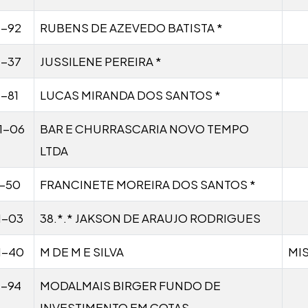
1-92
RUBENS DE AZEVEDO BATISTA *
1-37
JUSSILENE PEREIRA *
-81
LUCAS MIRANDA DOS SANTOS *
1-06
BAR E CHURRASCARIA NOVO TEMPO
LTDA
1-50
FRANCINETE MOREIRA DOS SANTOS *
1-03
38.*.* JAKSON DE ARAUJO RODRIGUES
1-40
M DE M E SILVA
MI
1-94
MODALMAIS BIRGER FUNDO DE
INVESTIMENTO EM COTAS