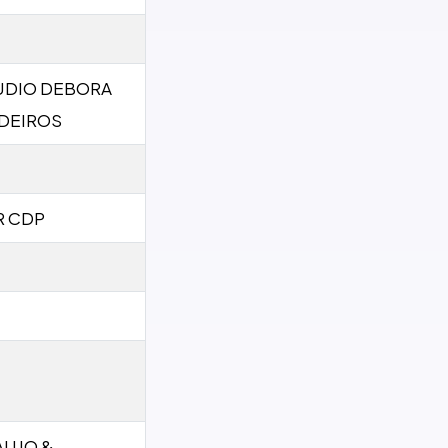
UDIO DEBORA
DEIROS
R CDP
AUJO &