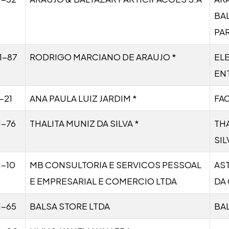
BA
PA
1-87
RODRIGO MARCIANO DE ARAUJO *
ELE
EN
-21
ANA PAULA LUIZ JARDIM *
FA
1-76
THALITA MUNIZ DA SILVA *
THA
SIL
1-10
MB CONSULTORIA E SERVICOS PESSOAL
AS
E EMPRESARIAL E COMERCIO LTDA
DA 
1-65
BALSA STORE LTDA
BA