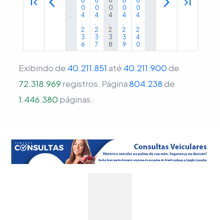
first_page
arrow_back_ios
arrow_forward_ios
last_page
.
8
8
8
8
8
.
.
0
0
0
0
0
.
.
4
4
4
4
4
.
.
.
.
.
.
2
2
2
2
2
3
3
3
3
4
6
7
8
9
0
Exibindo de
40.211.851
até
40.211.900
de
72.318.969
registros.
Página
804.238
de
1.446.380
páginas.