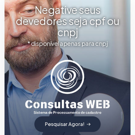
Negative seus
devedores seja cpf ou
cnpj
* disponível apenas para cnpj
Pesquisar Agora!