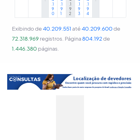
.1
.1
.1
.1
.1
9
9
9
9
9
0
1
2
3
4
Exibindo de
40.209.551
até
40.209.600
de
72.318.969
registros.
Página
804.192
de
1.446.380
páginas.