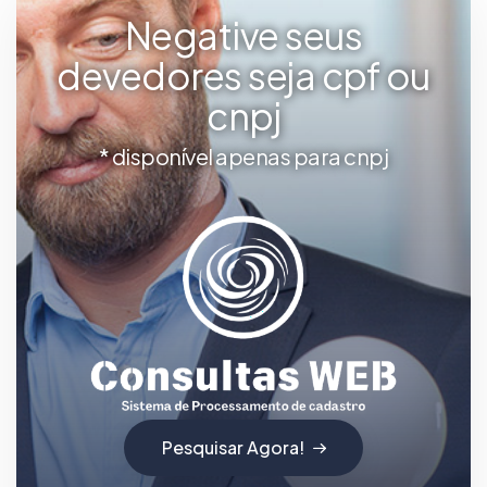
Negative seus
devedores seja cpf ou
cnpj
* disponível apenas para cnpj
Pesquisar Agora!