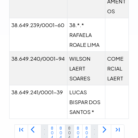
AMENT
OS
38.649.239/0001-60
38.*.*
RAFAELA
ROALE LIMA
38.649.240/0001-94
WILSON
COME
LAERT
RCIAL
SOARES
LAERT
38.649.241/0001-39
LUCAS
BISPAR DOS
SANTOS *
first_page
arrow_back_ios
arrow_forward_ios
last_page
.
8
8
8
8
8
.
.
0
0
0
0
0
.
.
4
4
4
4
4
.