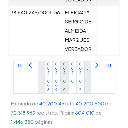
38.640.245/0001-56
ELEICAO *
SERGIO DE
ALMEIDA
MARQUES
VEREADOR
first_page
arrow_back_ios
arrow_forward_ios
last_page
.
8
8
8
8
8
.
.
0
0
0
0
0
.
.
4
4
4
4
4
.
.
.
.
.
.
0
0
0
0
0
0
0
1
11
1
8
9
0
2
Exibindo de
40.200.451
até
40.200.500
de
72.318.969
registros.
Página
804.010
de
1.446.380
páginas.