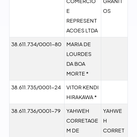
COMERCIO
GRANIT
E
OS
REPRESENT
ACOES LTDA
38.611.734/0001-80
MARIA DE
LOURDES
DA BOA
MORTE *
38.611.735/0001-24
VITOR KENDI
HIRAKAWA *
38.611.736/0001-79
YAHWEH
YAHWE
CORRETAGE
H
M DE
CORRET