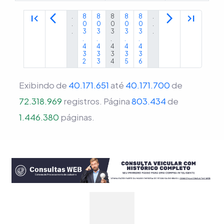
first_page
arrow_back_ios
arrow_forward_ios
last_page
.
8
8
8
8
8
.
.
0
0
0
0
0
.
.
3
3
3
3
3
.
.
.
.
.
.
4
4
4
4
4
3
3
3
3
3
2
3
4
5
6
Exibindo de
40.171.651
até
40.171.700
de
72.318.969
registros.
Página
803.434
de
1.446.380
páginas.