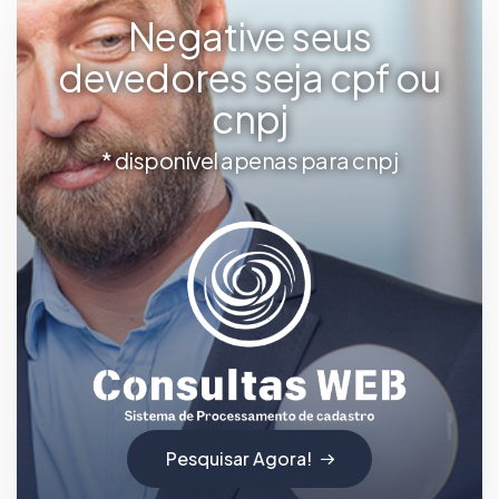
Negative seus
devedores seja cpf ou
cnpj
* disponível apenas para cnpj
Pesquisar Agora!