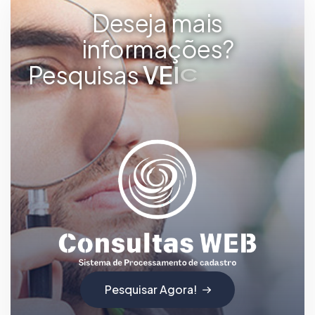
Deseja mais
informações?
Pesquisas
V
E
I
C
U
L
A
R
E
S
Pesquisar Agora!