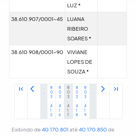
LUZ *
38.610.907/0001-45
LUANA
RIBEIRO
SOARES *
38.610.908/0001-90
VIVIANE
LOPES DE
SOUZA *
first_page
arrow_back_ios
arrow_forward_ios
last_page
.
8
8
8
8
8
.
.
0
0
0
0
0
.
.
3
3
3
3
3
.
.
.
.
.
.
4
4
4
4
4
1
1
1
1
1
5
6
7
8
9
Exibindo de
40.170.801
até
40.170.850
de